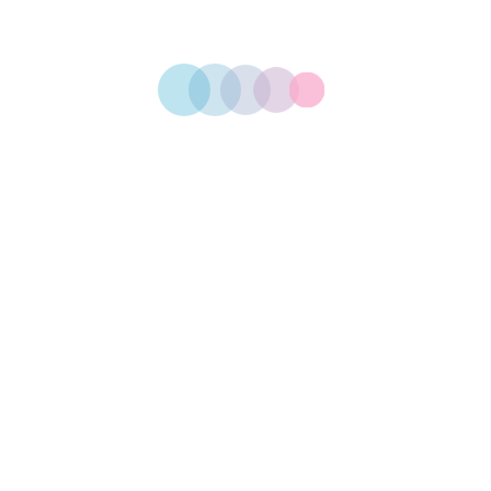
Je veux dormir !
La Bizness Mam déconfinée du mois
Comment éviter le burn out familial ?
Commentaires récents
Archives
septembre 2020
juin 2020
mai 2020