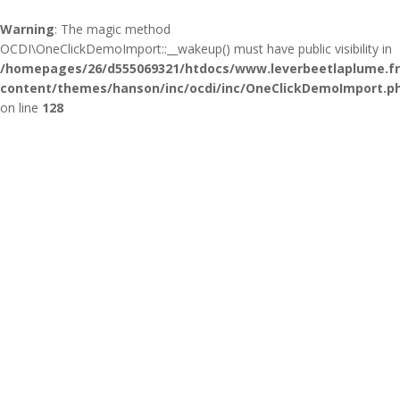
Warning
: The magic method
OCDI\OneClickDemoImport::__wakeup() must have public visibility in
/homepages/26/d555069321/htdocs/www.leverbeetlaplume.f
content/themes/hanson/inc/ocdi/inc/OneClickDemoImport.p
on line
128
Nos métiers
Nos Ateliers
L’agence
Blog
Contact
BLOG
HOME
/
BAGUET SHOP : NOUVEAU VISAGE, NOUVELLE CARTE