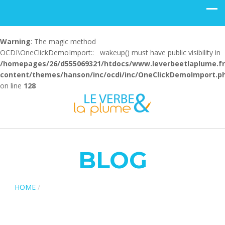
Warning
: The magic method
OCDI\OneClickDemoImport::__wakeup() must have public visibility in
/homepages/26/d555069321/htdocs/www.leverbeetlaplume.f
content/themes/hanson/inc/ocdi/inc/OneClickDemoImport.p
on line
128
BLOG
HOME
/
ARCHIVE BY CATEGORY "POST RÉSEAUX SOCIAUX"